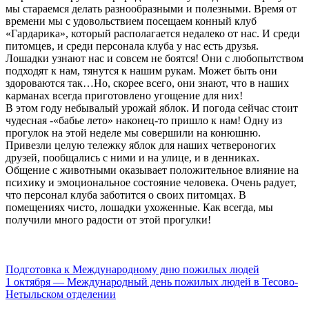
мы стараемся делать разнообразными и полезными. Время от
времени мы с удовольствием посещаем конный клуб
«Гардарика», который располагается недалеко от нас. И среди
питомцев, и среди персонала клуба у нас есть друзья.
Лошадки узнают нас и совсем не боятся! Они с любопытством
подходят к нам, тянутся к нашим рукам. Может быть они
здороваются так…Но, скорее всего, они знают, что в наших
карманах всегда приготовлено угощение для них!
В этом году небывалый урожай яблок. И погода сейчас стоит
чудесная -«бабье лето» наконец-то пришло к нам! Одну из
прогулок на этой неделе мы совершили на конюшню.
Привезли целую тележку яблок для наших четвероногих
друзей, пообщались с ними и на улице, и в денниках.
Общение с животными оказывает положительное влияние на
психику и эмоциональное состояние человека. Очень радует,
что персонал клуба заботится о своих питомцах. В
помещениях чисто, лошадки ухоженные. Как всегда, мы
получили много радости от этой прогулки!
Подготовка к Международному дню пожилых людей
1 октября — Международный день пожилых людей в Тесово-
Нетыльском отделении