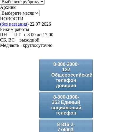
Рубрики
Архивы
Архивы
НОВОСТИ
(без названия)
22.07.2026
Режим работы
ПН — ПТ с 8.00 до 17.00
СБ, ВС выходной
Медчасть круглосуточно
8-800-2000-
122
Общероссийский
телефон
доверия
8-800-1000-
353 Единый
социальный
телефон
8-816-2-
774003,