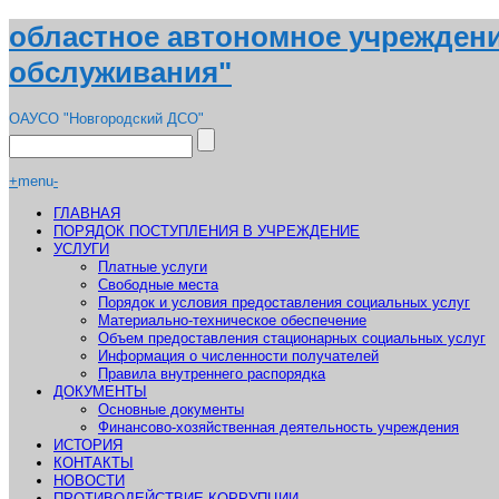
областное автономное учрежден
обслуживания"
ОАУСО "Новгородский ДСО"
+
menu
-
ГЛАВНАЯ
ПОРЯДОК ПОСТУПЛЕНИЯ В УЧРЕЖДЕНИЕ
УСЛУГИ
Платные услуги
Свободные места
Порядок и условия предоставления социальных услуг
Материально-техническое обеспечение
Объем предоставления стационарных социальных услуг
Информация о численности получателей
Правила внутреннего распорядка
ДОКУМЕНТЫ
Основные документы
Финансово-хозяйственная деятельность учреждения
ИСТОРИЯ
КОНТАКТЫ
НОВОСТИ
ПРОТИВОДЕЙСТВИЕ КОРРУПЦИИ