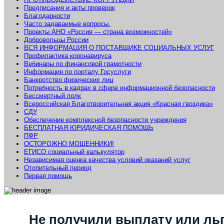
Предписания и акты проверок
Благодарности
Часто задаваемые вопросы.
Проекты АНО «Россия — страна возможностей»
Добровольцы России
ВСЯ ИНФОРМАЦИЯ О ПОСТАВЩИКЕ СОЦИАЛЬНЫХ УСЛУГ
Профилактика коронавируса
Вебинары по финансовой грамотности
Информация по порталу Госуслуги
Банкротство физических лиц
Потребность в кадрах в сфере информационной безопасности
Бессмертный полк
Всероссийская Благотворительная акция «Красная гвоздика»
СДУ
Обеспечение комплексной безопасности учреждения
БЕСПЛАТНАЯ ЮРИДИЧЕСКАЯ ПОМОЩЬ
ПФР
ОСТОРОЖНО МОШЕННИКИ!
ЕГИСО социальный калькулятор
Независимая оценка качества условий оказаний услуг
Отопительный период
Первая помощь
Не получили выплату или льг