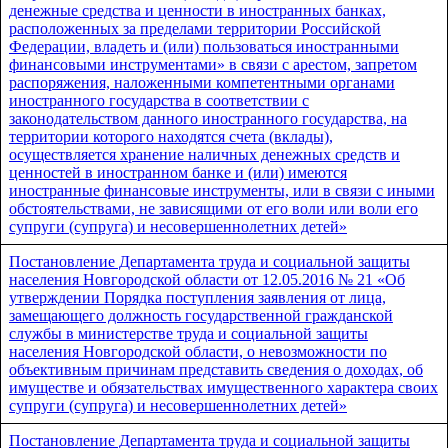
денежные средства и ценности в иностранных банках,
расположенных за пределами территории Российской
Федерации, владеть и (или) пользоваться иностранными
финансовыми инструментами» в связи с арестом, запретом
распоряжения, наложенными компетентными органами
иностранного государства в соответствии с
законодательством данного иностранного государства, на
территории которого находятся счета (вклады),
осуществляется хранение наличных денежных средств и
ценностей в иностранном банке и (или) имеются
иностранные финансовые инструменты, или в связи с иными
обстоятельствами, не зависящими от его воли или воли его
супруги (супруга) и несовершеннолетних детей»
Постановление Департамента труда и социальной защиты
населения Новгородской области от 12.05.2016 № 21 «Об
утверждении Порядка поступления заявления от лица,
замещающего должность государственной гражданской
службы в министерстве труда и социальной защиты
населения Новгородской области, о невозможности по
объективным причинам представить сведения о доходах, об
имуществе и обязательствах имущественного характера своих
супруги (супруга) и несовершеннолетних детей»
Постановление Департамента труда и социальной защиты