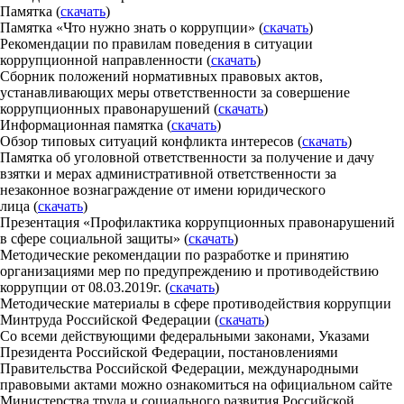
Памятка (
скачать
)
Памятка «Что нужно знать о коррупции» (
скачать
)
Рекомендации по правилам поведения в ситуации
коррупционной направленности (
скачать
)
Сборник положений нормативных правовых актов,
устанавливающих меры ответственности за совершение
коррупционных правонарушений (
скачать
)
Информационная памятка (
скачать
)
Обзор типовых ситуаций конфликта интересов (
скачать
)
Памятка об уголовной ответственности за получение и дачу
взятки и мерах административной ответственности за
незаконное вознаграждение от имени юридического
лица (
скачать
)
Презентация «Профилактика коррупционных правонарушений
в сфере социальной защиты» (
скачать
)
Методические рекомендации по разработке и принятию
организациями мер по предупреждению и противодействию
коррупции от 08.03.2019г. (
скачать
)
Методические материалы в сфере противодействия коррупции
Минтруда Российской Федерации (
скачать
)
Со всеми действующими федеральными законами, Указами
Президента Российской Федерации, постановлениями
Правительства Российской Федерации, международными
правовыми актами можно ознакомиться на официальном сайте
Министерства труда и социального развития Российской