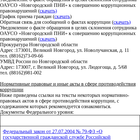
ОАУСО «Новгородский ПНИ» к совершению коррупционных
правонарушений (
скачать)
График приема граждан (
скачать
)
Обратная связь для сообщений о фактах коррупции (
скачать)
Уведомление о факте обращения в целях склонения сотрудника
ОАУСО «Новгородский ПНИ» к совершению коррупционных
правонарушений (
скачать
)
Прокуратура Новгородской области
Адрес
:
173001
,
Великий Новгород, ул. Новолучанская, д. 11
тел. (88162)73-09-66
УМВД России по Новгородской области
Адрес: 173007, г. Великий Новгород, ул. Людогоща, д. 5/68
тел. (88162)981-002
Нормативные правовые и иные акты в сфере противодействия
коррупции
Ниже приведены ссылки на тексты некоторых нормативно-
правовых актов в сфере противодействия коррупции, с
содержанием которых рекомендуется ознакомиться.
Документы Федерального уровня:
Федеральный закон от 27.07.2004 № 79-ФЗ «О
государственной гражданской службе Российской