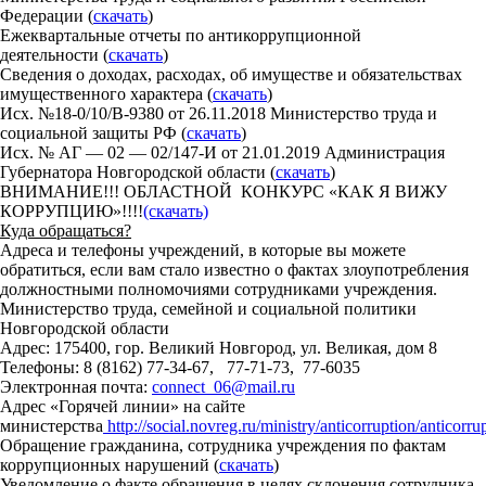
Федерации (
скачать
)
Ежеквартальные отчеты по антикоррупционной
деятельности (
скачать
)
Сведения о доходах, расходах, об имуществе и обязательствах
имущественного характера (
скачать
)
Исх. №18-0/10/В-9380 от 26.11.2018 Министерство труда и
социальной защиты РФ (
скачать
)
Исх. № АГ — 02 — 02/147-И от 21.01.2019 Администрация
Губернатора Новгородской области (
скачать
)
ВНИМАНИЕ!!! ОБЛАСТНОЙ КОНКУРС «КАК Я ВИЖУ
КОРРУПЦИЮ»!!!!
(скачать)
Куда обращаться?
Адреса и телефоны учреждений, в которые вы можете
обратиться, если вам стало известно о фактах злоупотребления
должностными полномочиями сотрудниками учреждения.
Министерство труда, семейной и социальной политики
Новгородской области
Адрес: 175400, гор. Великий Новгород, ул. Великая, дом 8
Телефоны: 8 (8162) 77-34-67, 77-71-73, 77-6035
Электронная почта:
connect_06@mail.ru
Адрес «Горячей линии» на сайте
министерства
http://social.novreg.ru/ministry/anticorruption/anticorru
Обращение гражданина, сотрудника учреждения по фактам
коррупционных нарушений (
скачать
)
Уведомление о факте обращения в целях склонения сотрудника