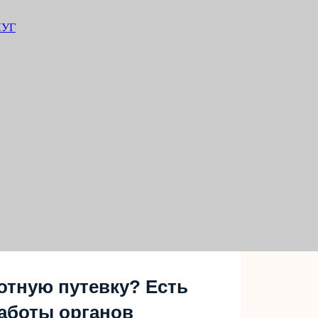
ЛУГ
отную путевку? Есть
аботы органов