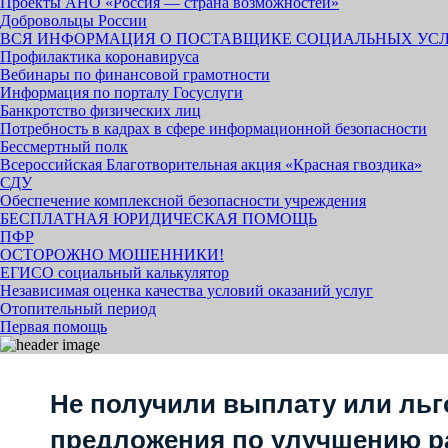
Проекты АНО «Россия — страна возможностей»
Добровольцы России
ВСЯ ИНФОРМАЦИЯ О ПОСТАВЩИКЕ СОЦИАЛЬНЫХ УС
Профилактика коронавируса
Вебинары по финансовой грамотности
Информация по порталу Госуслуги
Банкротство физических лиц
Потребность в кадрах в сфере информационной безопасности
Бессмертный полк
Всероссийская Благотворительная акция «Красная гвоздика»
СДУ
Обеспечение комплексной безопасности учреждения
БЕСПЛАТНАЯ ЮРИДИЧЕСКАЯ ПОМОЩЬ
ПФР
ОСТОРОЖНО МОШЕННИКИ!
ЕГИСО социальный калькулятор
Независимая оценка качества условий оказаний услуг
Отопительный период
Первая помощь
Не получили выплату или льг
предложения по улучшению р