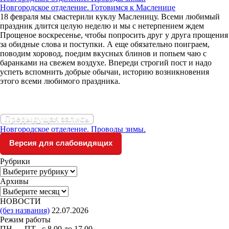
Новгородское отделение. Готовимся к Масленице
18 февраля мы смастерили куклу Масленицу. Всеми любимый
праздник длится целую неделю и мы с нетерпением ждем
Прощеное воскресенье, чтобы попросить друг у друга прощения
за обидные слова и поступки. А еще обязательно поиграем,
поводим хоровод, поедим вкусных блинов и попьем чаю с
баранками на свежем воздухе. Впереди строгий пост и надо
успеть вспомнить добрые обычаи, историю возникновения
этого всеми любимого праздника.
Предыдущая запись
Новгородское отделение. Проводы зимы.
Версия для слабовидящих
Рубрики
Рубрики
Архивы
Архивы
НОВОСТИ
(без названия)
22.07.2026
Режим работы
ПН — ПТ с 8.00 до 17.00