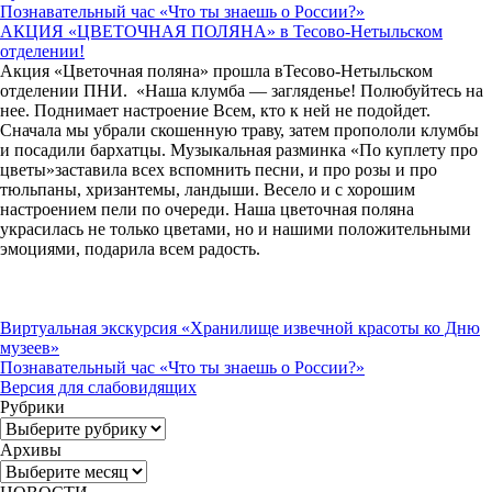
Познавательный час «Что ты знаешь о России?»
АКЦИЯ «ЦВЕТОЧНАЯ ПОЛЯНА» в Тесово-Нетыльском
отделении!
Акция «Цветочная поляна» прошла вТесово-Нетыльском
отделении ПНИ. «Наша клумба — загляденье! Полюбуйтесь на
нее. Поднимает настроение Всем, кто к ней не подойдет.
Сначала мы убрали скошенную траву, затем пропололи клумбы
и посадили бархатцы. Музыкальная разминка «По куплету про
цветы»заставила всех вспомнить песни, и про розы и про
тюльпаны, хризантемы, ландыши. Весело и с хорошим
настроением пели по очереди. Наша цветочная поляна
украсилась не только цветами, но и нашими положительными
эмоциями, подарила всем радость.
Виртуальная экскурсия «Хранилище извечной красоты ко Дню
музеев»
Познавательный час «Что ты знаешь о России?»
Версия для слабовидящих
Рубрики
Рубрики
Архивы
Архивы