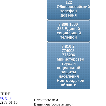
122
Общероссийский
телефон
доверия
8-800-1000-
353 Единый
социальный
телефон
8-816-2-
774003,
775296
Министерство
труда и
социальной
защиты
населения
Новгородской
области
й ПНИ"
я, д. 50
Напишите нам
 2) 78-01-15
Ваше имя (обязательно)