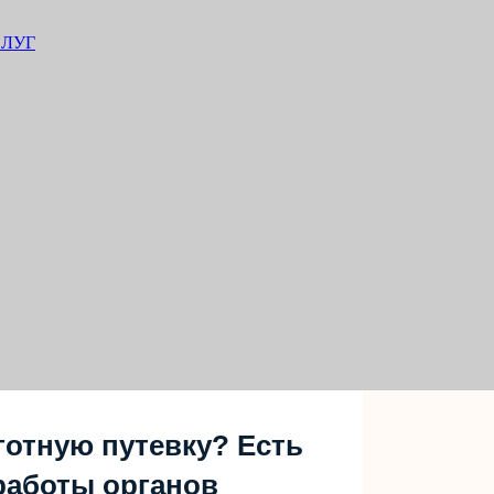
ЛУГ
готную путевку? Есть
работы органов