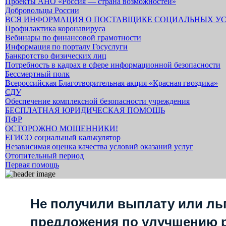
Проекты АНО «Россия — страна возможностей»
Добровольцы России
ВСЯ ИНФОРМАЦИЯ О ПОСТАВЩИКЕ СОЦИАЛЬНЫХ УС
Профилактика коронавируса
Вебинары по финансовой грамотности
Информация по порталу Госуслуги
Банкротство физических лиц
Потребность в кадрах в сфере информационной безопасности
Бессмертный полк
Всероссийская Благотворительная акция «Красная гвоздика»
СДУ
Обеспечение комплексной безопасности учреждения
БЕСПЛАТНАЯ ЮРИДИЧЕСКАЯ ПОМОЩЬ
ПФР
ОСТОРОЖНО МОШЕННИКИ!
ЕГИСО социальный калькулятор
Независимая оценка качества условий оказаний услуг
Отопительный период
Первая помощь
Не получили выплату или ль
предложения по улучшению 