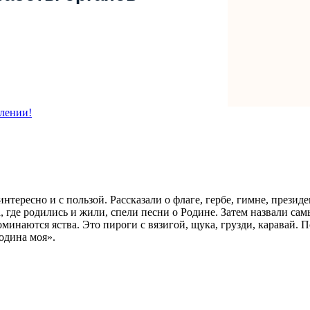
лении!
тересно и с пользой. Рассказали о флаге, гербе, гимне, президе
а, где родились и жили, спели песни о Родине. Затем назвали са
минаются яства. Это пироги с вязигой, щука, грузди, каравай. 
одина моя».