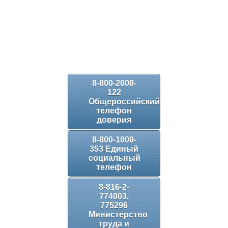
8-800-2000-
122
Общероссийский
телефон
доверия
8-800-1000-
353 Единый
социальный
телефон
8-816-2-
774003,
775296
Министерство
труда и