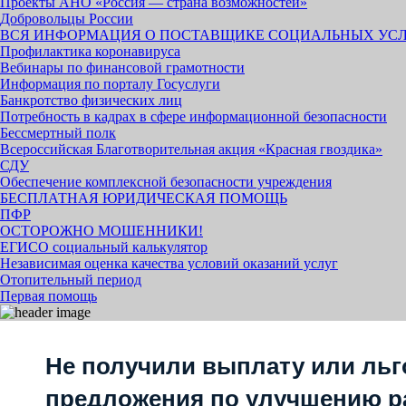
Проекты АНО «Россия — страна возможностей»
Добровольцы России
ВСЯ ИНФОРМАЦИЯ О ПОСТАВЩИКЕ СОЦИАЛЬНЫХ УС
Профилактика коронавируса
Вебинары по финансовой грамотности
Информация по порталу Госуслуги
Банкротство физических лиц
Потребность в кадрах в сфере информационной безопасности
Бессмертный полк
Всероссийская Благотворительная акция «Красная гвоздика»
СДУ
Обеспечение комплексной безопасности учреждения
БЕСПЛАТНАЯ ЮРИДИЧЕСКАЯ ПОМОЩЬ
ПФР
ОСТОРОЖНО МОШЕННИКИ!
ЕГИСО социальный калькулятор
Независимая оценка качества условий оказаний услуг
Отопительный период
Первая помощь
Не получили выплату или льг
предложения по улучшению р