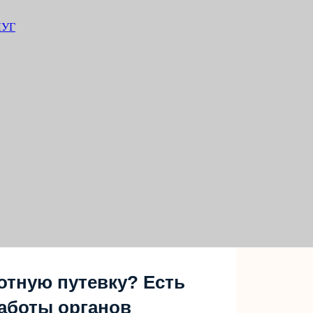
ЛУГ
отную путевку? Есть
аботы органов