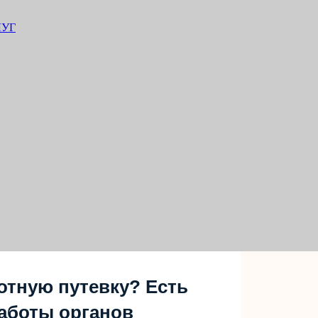
ЛУГ
отную путевку? Есть
аботы органов