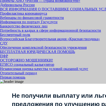
Проекты АНО «Россия — страна возможностей»
Добровольцы России
ВСЯ ИНФОРМАЦИЯ О ПОСТАВЩИКЕ СОЦИАЛЬНЫХ УС
Профилактика коронавируса
Вебинары по финансовой грамотности
Информация по порталу Госуслуги
Банкротство физических лиц
Потребность в кадрах в сфере информационной безопасности
Бессмертный полк
Всероссийская Благотворительная акция «Красная гвоздика»
СДУ
Обеспечение комплексной безопасности учреждения
БЕСПЛАТНАЯ ЮРИДИЧЕСКАЯ ПОМОЩЬ
ПФР
ОСТОРОЖНО МОШЕННИКИ!
ЕГИСО социальный калькулятор
Независимая оценка качества условий оказаний услуг
Отопительный период
Первая помощь
Не получили выплату или льг
предложения по улучшению р