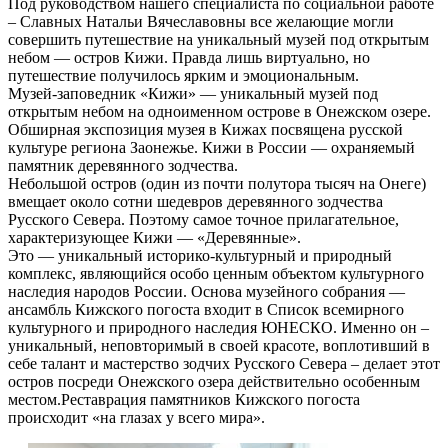
Под руководством нашего специалиста по социальной работе
– Славных Натальи Вячеславовны все желающие могли
совершить путешествие на уникальный музей под открытым
небом — остров Кижи. Правда лишь виртуально, но
путешествие получилось ярким и эмоциональным.
Музей-заповедник «Кижи» — уникальный музей под
открытым небом на одноименном острове в Онежском озере.
Обширная экспозиция музея в Кижах посвящена русской
культуре региона Заонежье. Кижи в России — охраняемый
памятник деревянного зодчества.
Небольшой остров (один из почти полутора тысяч на Онеге)
вмещает около сотни шедевров деревянного зодчества
Русского Севера. Поэтому самое точное прилагательное,
характеризующее Кижи — «Деревянные».
Это — уникальный историко-культурный и природный
комплекс, являющийся особо ценным объектом культурного
наследия народов России. Основа музейного собрания —
ансамбль Кижского погоста входит в Список всемирного
культурного и природного наследия ЮНЕСКО. Именно он –
уникальный, неповторимый в своей красоте, воплотивший в
себе талант и мастерство зодчих Русского Севера – делает этот
остров посреди Онежского озера действительно особенным
местом.Реставрация памятников Кижского погоста
происходит «на глазах у всего мира».