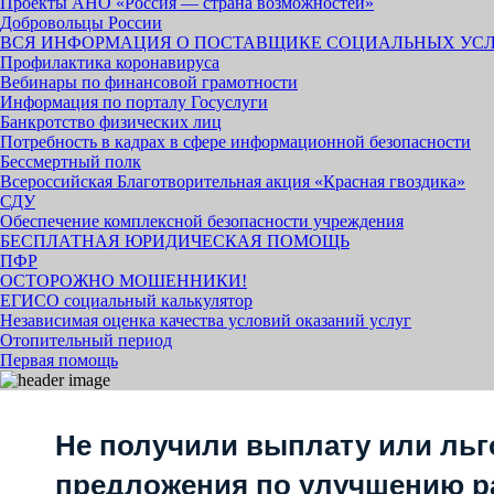
Проекты АНО «Россия — страна возможностей»
Добровольцы России
ВСЯ ИНФОРМАЦИЯ О ПОСТАВЩИКЕ СОЦИАЛЬНЫХ УС
Профилактика коронавируса
Вебинары по финансовой грамотности
Информация по порталу Госуслуги
Банкротство физических лиц
Потребность в кадрах в сфере информационной безопасности
Бессмертный полк
Всероссийская Благотворительная акция «Красная гвоздика»
СДУ
Обеспечение комплексной безопасности учреждения
БЕСПЛАТНАЯ ЮРИДИЧЕСКАЯ ПОМОЩЬ
ПФР
ОСТОРОЖНО МОШЕННИКИ!
ЕГИСО социальный калькулятор
Независимая оценка качества условий оказаний услуг
Отопительный период
Первая помощь
Не получили выплату или льг
предложения по улучшению р