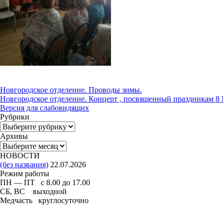
Новгородское отделение. Проводы зимы.
Новгородское отделение. Концерт , посвященный праздникам 8 
Версия для слабовидящих
Рубрики
Рубрики
Архивы
Архивы
НОВОСТИ
(без названия)
22.07.2026
Режим работы
ПН — ПТ с 8.00 до 17.00
СБ, ВС выходной
Медчасть круглосуточно