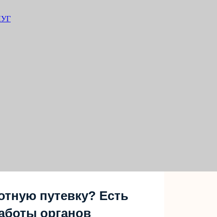
ЛУГ
отную путевку? Есть
аботы органов