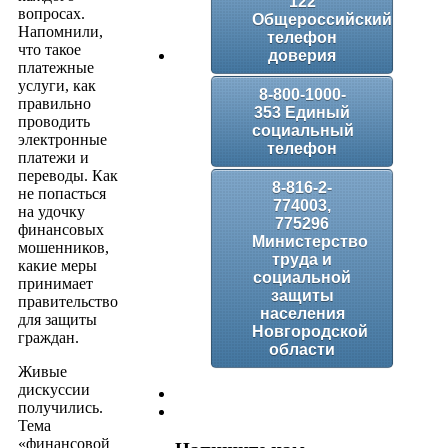
122
вопросах.
Общероссийский
Напомнили,
телефон
что такое
доверия
платежные
услуги, как
8-800-1000-
правильно
353 Единый
проводить
социальный
электронные
телефон
платежи и
переводы. Как
8-816-2-
не попасться
774003,
на удочку
775296
финансовых
Министерство
мошенников,
труда и
какие меры
социальной
принимает
защиты
правительство
населения
для защиты
Новгородской
граждан.
области
Живые
дискуссии
получились.
Тема
«финансовой