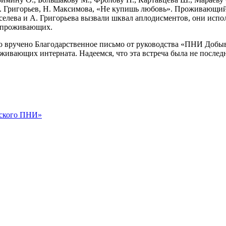
А. Григорьев, Н. Максимова, «Не купишь любовь». Проживающий
селева и А. Григорьева вызвали шквал аплодисментов, они исп
о проживающих.
о вручено Благодарственное письмо от руководства «ПНИ Добыв
оживающих интерната. Надеемся, что эта встреча была не послед
дского ПНИ»