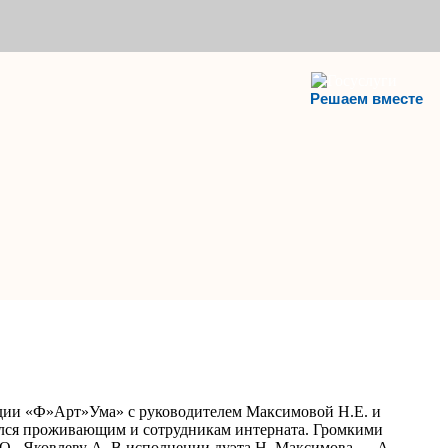
Решаем вместе
удии «Ф»Арт»Ума» с руководителем Максимовой Н.Е. и
вился проживающим и сотрудникам интерната. Громкими
 О., Яковлеву А. В исполнении дуэта Н. Максимова — А.