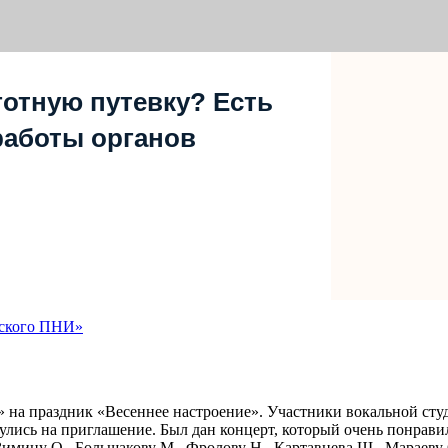
отную путевку? Есть
работы органов
дского ПНИ»
 на праздник «Весеннее настроение». Участники вокальной ст
нулись на приглашение. Был дан концерт, который очень понра
имину О., Большакову М., Фролову Н., Картавцева Ш., Мараеву