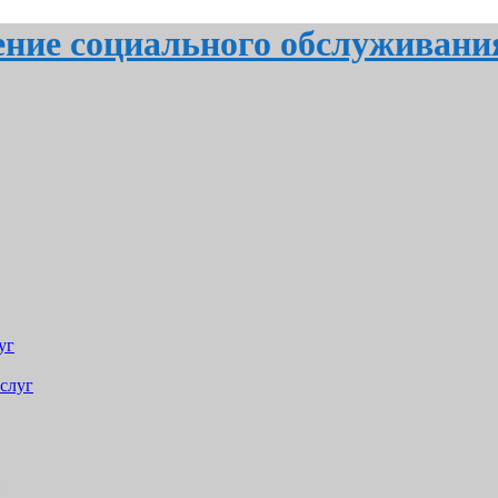
ение социального обслуживани
уг
слуг