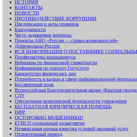
ИСТОРИЯ
КОНТАКТЫ
НОВОСТИ
ПРОТИВОДЕЙСТВИЕ КОРРУПЦИИ
Предписания и акты проверок
Благодарности
Часто задаваемые вопросы.
Проекты АНО «Россия — страна возможностей»
Добровольцы России
ВСЯ ИНФОРМАЦИЯ О ПОСТАВЩИКЕ СОЦИАЛЬНЫ
Профилактика коронавируса
Вебинары по финансовой грамотности
Информация по порталу Госуслуги
Банкротство физических лиц
Потребность в кадрах в сфере информационной безопасн
Бессмертный полк
Всероссийская Благотворительная акция «Красная гвозди
СДУ
Обеспечение комплексной безопасности учреждения
БЕСПЛАТНАЯ ЮРИДИЧЕСКАЯ ПОМОЩЬ
ПФР
ОСТОРОЖНО МОШЕННИКИ!
ЕГИСО социальный калькулятор
Независимая оценка качества условий оказаний услуг
Отопительный период