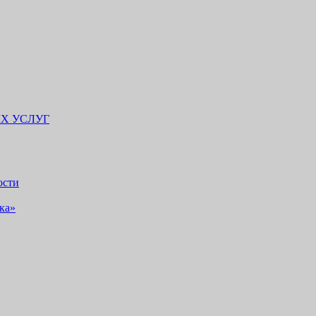
Х УСЛУГ
ости
ка»