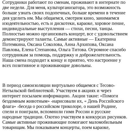
Сотрудники работают по сменам, проживают в интернате по
две недели. Для меня, культорганизатора, это возможность
больше узнать своих подопечных, больше времени в течение
дня уделить им. Мы общаемся, смотрим кино, занимаемся
изодеятельностью, есть и дискотеки, караоке, хоровое пение,
индивидуальные выступления — стихи, песни, танцы.
Полностью можно организовать концерт, все с удовольствием
демонстрируют таланты. Самые активные — Екатерина
Потемкина, Оксана Соколова, Анна Архипова, Оксана
Павлова, Елена Степанова, Ольга Титова. Огромное спасибо
сотрудникам за помощь, поддержку и доброжелательность.
Наша смена подходит к концу и приятно, что настроение у
всех позитивное и проживающие довольны.
В период самоизоляции виртуально общаемся с Тесово-
Нетыльской библиотекой. Участвуем в акциях и через
интернет посылаем информацию. Акции такие: «Помоги
бездомным животным» -нарисовали их, « День Российского
флага» -беседа о российском триколоре, о нашей Родине,
спели и поиграли, вспомнили гимн России и русские
народные традиции. Охотно участвуем в конкурсах рисунков.
Самые активные проживающие помогают маломобильным
товарищам. Мы показываем концерты, поем караоке,