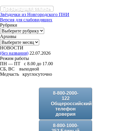
Предыдущая запись
Звёздочки из Новгородского ПНИ
Версия для слабовидящих
Рубрики
Рубрики
Архивы
Архивы
НОВОСТИ
(без названия)
22.07.2026
Режим работы
ПН — ПТ с 8.00 до 17.00
СБ, ВС выходной
Медчасть круглосуточно
8-800-2000-
122
Общероссийский
телефон
доверия
8-800-1000-
353 Единый