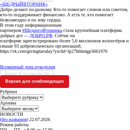
«ЩЕДРЫЙВТОРНИК»
Добро делают по-разному. Кто-то помогает словом или советом,
кто-то поддерживает финансово. А есть те, кто помогает
безвозмездно и по зову сердца.
В этом году информационным
партнером
#ЩедрогоВторника
стала крупнейшая платформа
добрых дел —
ДОБРО.РФ
. Сейчас на
платформе зарегистрировано более 5,6 миллионов волонтёров и
свыше 93 добровольческих организаций.
https://vk.com/givingtuesday?ysclid=lp27hhhmgp3661970
Всемирный день рукоделия
Вместе — мы сила!
Версия для слабовидящих
Рубрики
Рубрики
Архивы
Архивы
НОВОСТИ
(без названия)
22.07.2026
Режим работы
ПН — ПТ с 8.00 до 17.00