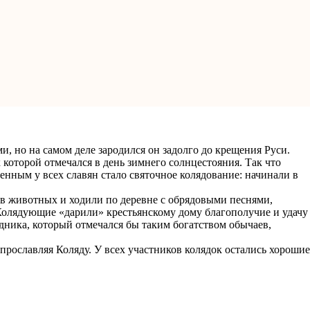
, но на самом деле зародился он задолго до крещения Руси.
которой отмечался в день зимнего солнцестояния. Так что
енным у всех славян стало святочное колядование: начинали в
в животных и ходили по деревне с обрядовыми песнями,
 Колядующие «дарили» крестьянскому дому благополучие и удачу
здника, который отмечался бы таким богатством обычаев,
ославляя Коляду. У всех участников колядок остались хорошие