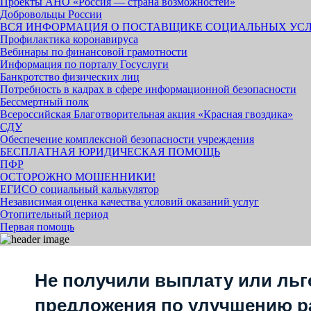
Проекты АНО «Россия — страна возможностей»
Добровольцы России
ВСЯ ИНФОРМАЦИЯ О ПОСТАВЩИКЕ СОЦИАЛЬНЫХ УС
Профилактика коронавируса
Вебинары по финансовой грамотности
Информация по порталу Госуслуги
Банкротство физических лиц
Потребность в кадрах в сфере информационной безопасности
Бессмертный полк
Всероссийская Благотворительная акция «Красная гвоздика»
СДУ
Обеспечение комплексной безопасности учреждения
БЕСПЛАТНАЯ ЮРИДИЧЕСКАЯ ПОМОЩЬ
ПФР
ОСТОРОЖНО МОШЕННИКИ!
ЕГИСО социальный калькулятор
Независимая оценка качества условий оказаний услуг
Отопительный период
Первая помощь
Не получили выплату или льг
предложения по улучшению р