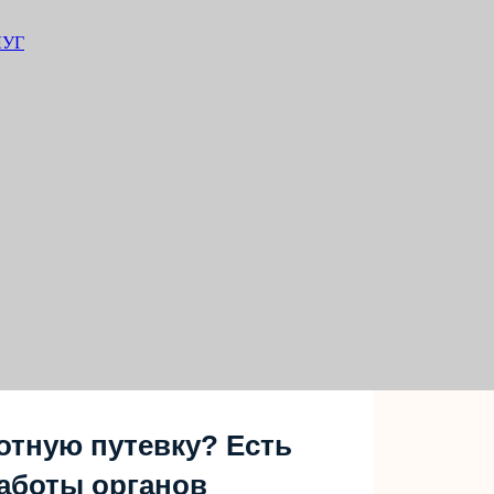
ЛУГ
отную путевку? Есть
аботы органов