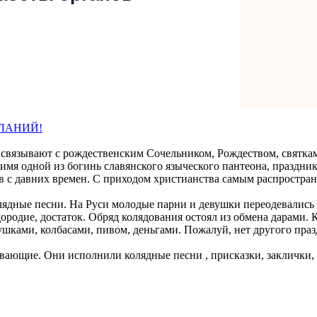
ЛАНИЙ!
связывают с рождественским Сочельником, Рождеством, святками
мя одной из богинь славянского языческого пантеона, праздник 
в с давних времен. С приходом христианства самым распростран
ядные песни. На Руси молодые парни и девушки переодевались 
ородие, достаток. Обряд колядования остоял из обмена дарами.
трушками, колбасами, пивом, деньгами. Пожалуй, нет другого пра
щие. Они исполнили колядные песни , присказки, заклички, пр