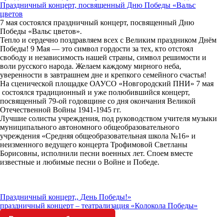
Праздничный концерт, посвященный Дню Победы «Вальс
цветов
7 мая состоялся праздничный концерт, посвященный Дню
Победы «Вальс цветов».
Тепло и сердечно поздравляем всех с Великим праздником Днём
Победы! 9 Мая — это символ гордости за тех, кто отстоял
свободу и независимость нашей страны, символ решимости и
воли русского народа. Желаем каждому мирного неба,
уверенности в завтрашнем дне и крепкого семейного счастья!
На сценической площадке ОАУСО «Новгородский ПНИ» 7 мая
состоялся традиционный и уже полюбившийся концерт,
посвященный 79-ой годовщине со дня окончания Великой
Отечественной Войны 1941-1945 гг.
Лучшие солисты учреждения, под руководством учителя музыки
муниципального автономного общеобразовательного
учреждения «Средняя общеобразовательная школа №16» и
неизменного ведущего концерта Трофимовой Светланы
Борисовны, исполнили песни военных лет. Споем вместе
известные и любимые песни о Войне и Победе.
Праздничный концерт,, День Победы!»
праздничный концерт – театрализация «Колокола Победы»