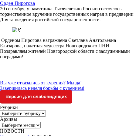
Орден Пирогова
20 сентября, у памятника Тысячелетию России состоялось
торжественное вручение государственных наград в преддверии
Дня зарождения российской государственности.
Орденом Пирогова награждена Светлана Анатольевна
Елизарова, палатная медсестра Новгородского ПНИ.
Поздравляем жителей Новгородской области с заслуженными
наградами!
Вы уже отказались от курения? Мы да!
Завершилась неделя борьбы с курением!
Версия для слабовидящих
Рубрики
Рубрики
Архивы
Архивы
НОВОСТИ