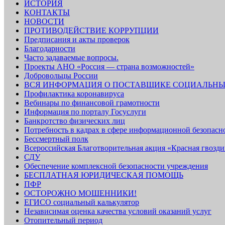
ИСТОРИЯ
КОНТАКТЫ
НОВОСТИ
ПРОТИВОДЕЙСТВИЕ КОРРУПЦИИ
Предписания и акты проверок
Благодарности
Часто задаваемые вопросы.
Проекты АНО «Россия — страна возможностей»
Добровольцы России
ВСЯ ИНФОРМАЦИЯ О ПОСТАВЩИКЕ СОЦИАЛЬНЫ
Профилактика коронавируса
Вебинары по финансовой грамотности
Информация по порталу Госуслуги
Банкротство физических лиц
Потребность в кадрах в сфере информационной безопасн
Бессмертный полк
Всероссийская Благотворительная акция «Красная гвозди
СДУ
Обеспечение комплексной безопасности учреждения
БЕСПЛАТНАЯ ЮРИДИЧЕСКАЯ ПОМОЩЬ
ПФР
ОСТОРОЖНО МОШЕННИКИ!
ЕГИСО социальный калькулятор
Независимая оценка качества условий оказаний услуг
Отопительный период