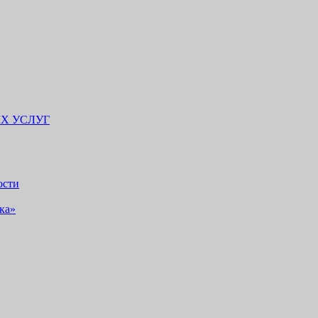
Х УСЛУГ
ости
ка»