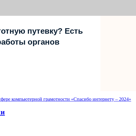
отную путевку? Есть
работы органов
фере компьютерной грамотности «Спасибо интернету – 2024»
ии