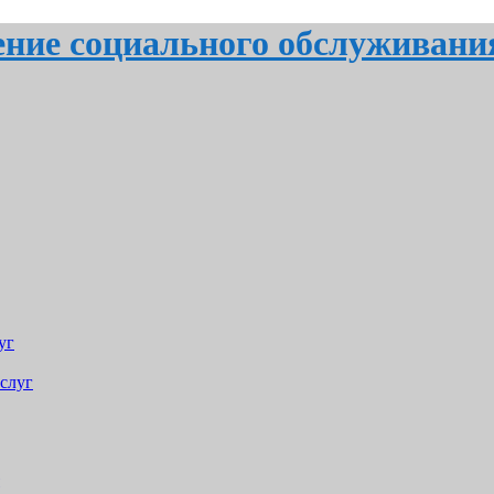
ение социального обслуживани
уг
слуг