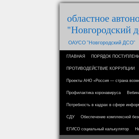
областное автон
"Новгородский д
ОАУСО "Новгородский ДСО"
ГЛАВНАЯ
ПОРЯДОК ПОСТУПЛЕН
ПРОТИВОДЕЙСТВИЕ КОРРУПЦИИ
Проекты АНО «Россия — страна возм
Профилактика коронавируса
Вебин
Потребность в кадрах в сфере инфор
СДУ
Обеспечение комплексной без
ЕГИСО социальный калькулятор
Н