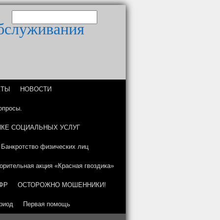
обслуживания
КТЫ
НОВОСТИ
опросы.
КЕ СОЦИАЛЬНЫХ УСЛУГ
Банкротство физических лиц
орительная акция «Красная гвоздика»
ФР
ОСТОРОЖНО МОШЕННИКИ!
риод
Первая помощь