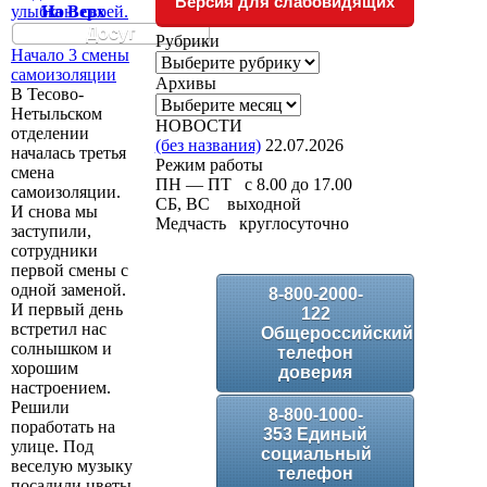
Версия для слабовидящих
улыбкою своей.
На Верх
Досуг
Рубрики
Начало 3 смены
Рубрики
самоизоляции
Архивы
В Тесово-
Архивы
Нетыльском
НОВОСТИ
отделении
(без названия)
22.07.2026
началась третья
Режим работы
смена
ПН — ПТ с 8.00 до 17.00
самоизоляции.
СБ, ВС выходной
И снова мы
Медчасть круглосуточно
заступили,
сотрудники
первой смены с
одной заменой.
8-800-2000-
И первый день
122
встретил нас
Общероссийский
солнышком и
телефон
хорошим
доверия
настроением.
Решили
8-800-1000-
поработать на
353 Единый
улице. Под
социальный
веселую музыку
телефон
посадили цветы