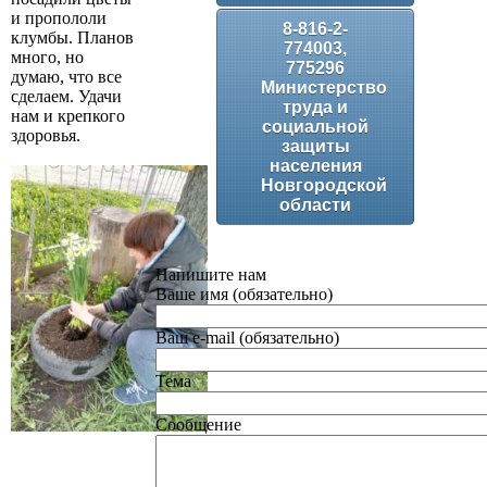
и пропололи
8-816-2-
клумбы. Планов
774003,
много, но
775296
думаю, что все
Министерство
сделаем. Удачи
труда и
нам и крепкого
социальной
здоровья.
защиты
населения
Новгородской
области
Напишите нам
Ваше имя (обязательно)
Ваш e-mail (обязательно)
Тема
Сообщение