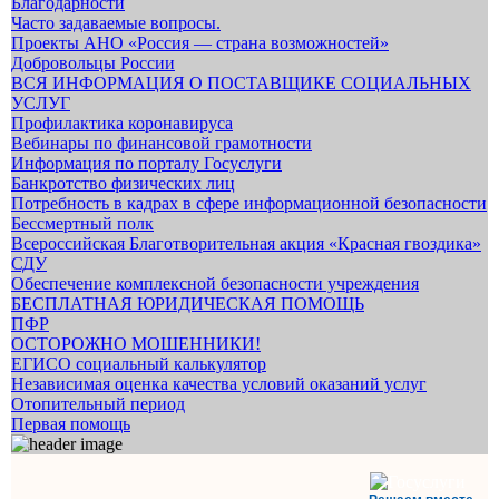
Благодарности
Часто задаваемые вопросы.
Проекты АНО «Россия — страна возможностей»
Добровольцы России
ВСЯ ИНФОРМАЦИЯ О ПОСТАВЩИКЕ СОЦИАЛЬНЫХ
УСЛУГ
Профилактика коронавируса
Вебинары по финансовой грамотности
Информация по порталу Госуслуги
Банкротство физических лиц
Потребность в кадрах в сфере информационной безопасности
Бессмертный полк
Всероссийская Благотворительная акция «Красная гвоздика»
СДУ
Обеспечение комплексной безопасности учреждения
БЕСПЛАТНАЯ ЮРИДИЧЕСКАЯ ПОМОЩЬ
ПФР
ОСТОРОЖНО МОШЕННИКИ!
ЕГИСО социальный калькулятор
Независимая оценка качества условий оказаний услуг
Отопительный период
Первая помощь