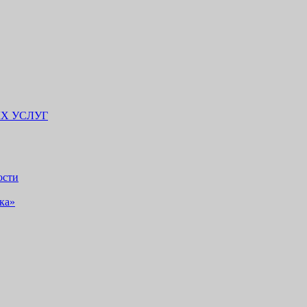
Х УСЛУГ
ости
ка»