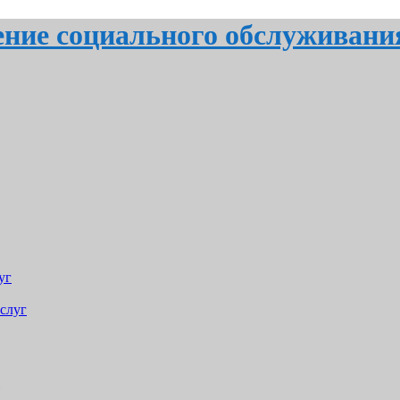
ение социального обслуживани
уг
слуг