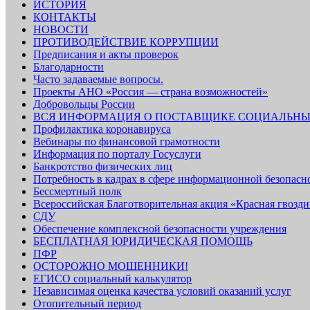
ИСТОРИЯ
КОНТАКТЫ
НОВОСТИ
ПРОТИВОДЕЙСТВИЕ КОРРУПЦИИ
Предписания и акты проверок
Благодарности
Часто задаваемые вопросы.
Проекты АНО «Россия — страна возможностей»
Добровольцы России
ВСЯ ИНФОРМАЦИЯ О ПОСТАВЩИКЕ СОЦИАЛЬНЫ
Профилактика коронавируса
Вебинары по финансовой грамотности
Информация по порталу Госуслуги
Банкротство физических лиц
Потребность в кадрах в сфере информационной безопасн
Бессмертный полк
Всероссийская Благотворительная акция «Красная гвозди
СДУ
Обеспечение комплексной безопасности учреждения
БЕСПЛАТНАЯ ЮРИДИЧЕСКАЯ ПОМОЩЬ
ПФР
ОСТОРОЖНО МОШЕННИКИ!
ЕГИСО социальный калькулятор
Независимая оценка качества условий оказаний услуг
Отопительный период