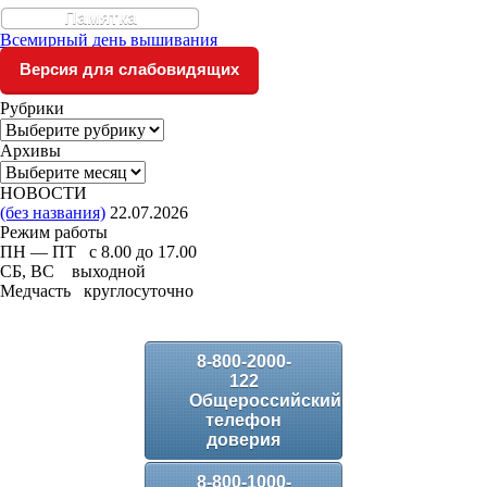
Памятка
Всемирный день вышивания
Версия для слабовидящих
Рубрики
Рубрики
Архивы
Архивы
НОВОСТИ
(без названия)
22.07.2026
Режим работы
ПН — ПТ с 8.00 до 17.00
СБ, ВС выходной
Медчасть круглосуточно
8-800-2000-
122
Общероссийский
телефон
доверия
8-800-1000-