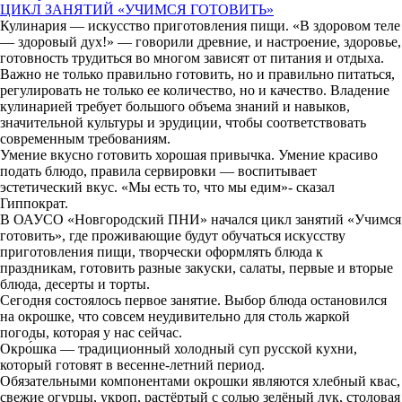
ЦИКЛ ЗАНЯТИЙ «УЧИМСЯ ГОТОВИТЬ»
Кулинария — искусство приготовления пищи. «В здоровом теле
— здоровый дух!» — говорили древние, и настроение, здоровье,
готовность трудиться во многом зависят от питания и отдыха.
Важно не только правильно готовить, но и правильно питаться,
регулировать не только ее количество, но и качество. Владение
кулинарией требует большого объема знаний и навыков,
значительной культуры и эрудиции, чтобы соответствовать
современным требованиям.
Умение вкусно готовить хорошая привычка. Умение красиво
подать блюдо, правила сервировки — воспитывает
эстетический вкус. «Мы есть то, что мы едим»- сказал
Гиппократ.
В ОАУСО «Новгородский ПНИ» начался цикл занятий «Учимся
готовить», где проживающие будут обучаться искусству
приготовления пищи, творчески оформлять блюда к
праздникам, готовить разные закуски, салаты, первые и вторые
блюда, десерты и торты.
Сегодня состоялось первое занятие. Выбор блюда остановился
на окрошке, что совсем неудивительно для столь жаркой
погоды, которая у нас сейчас.
Окро́шка — традиционный холодный суп русской кухни,
который готовят в весенне-летний период.
Обязательными компонентами окрошки являются хлебный квас,
свежие огурцы, укроп, растёртый с солью зелёный лук, столовая