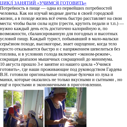
ЦИКЛ ЗАНЯТИЙ «УЧИМСЯ ГОТОВИТЬ»
Потребность в пище — одна из первейших потребностей
человека. Как ни изучай модные диеты в своей городской
жизни, а в походе жизнь всё очень быстро расставляет на свои
места: чтобы были силы идти (грести, крутить педали и т.п.) —
нужно каждый день есть достаточно калорийную и, по
возможности, сбалансированную для погодных и высотных
условий пищу. Каждый турист, побывавший в мало-мальски
серьёзном походе, высокогорье, знает ощущение, когда тело
просто отказывается быстро и с напряжением шевелиться без
топлива, и в условиях голода включает «эконом-режим»,
сокращая диапазон мышечных сокращений до минимума.
10 августа прошло 3-е занятие из нашего цикла «Учимся
готовить», где наши проживающие под руководством Гардева
В.Н. готовили оригинальные походные булочки из лука и
манки, которые оказались не только вкусными и сытными , но
ещё и простыми и экономичными в приготовлении.