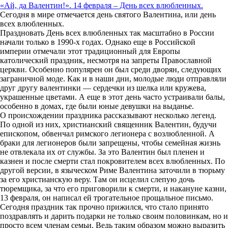
«Ай, да Валентин!». 14 февраля – День всех влюбленных.
Сегодня в мире отмечается день святого Валентина, или день
всех влюбленных.
Праздновать День всех влюбленных так масштабно в России
начали только в 1990-х годах. Однако еще в Российской
империи отмечали этот традиционный для Европы
католический праздник, несмотря на запреты Православной
церкви. Особенно популярен он был среди дворян, следующих
заграничной моде. Как и в наши дни, молодые люди отправляли
друг другу валентинки — сердечки из шелка или кружева,
украшенные цветами. А еще в этот день часто устраивали балы,
особенно в домах, где были юные девушки на выданье.
О происхождении праздника рассказывают несколько легенд.
По одной из них, христианский священник Валентин, будучи
епископом, обвенчал римского легионера с возлюбленной. А
браки для легионеров были запрещены, чтобы семейная жизнь
не отвлекала их от службы. За это Валентин был пленен и
казнен и после смерти стал покровителем всех влюбленных. По
другой версии, в языческом Риме Валентина заточили в тюрьму
за его христианскую веру. Там он исцелил слепую дочь
тюремщика, за что его приговорили к смерти, и накануне казни,
13 февраля, он написал ей трогательное прощальное письмо.
Сегодня праздник так прочно прижился, что стало принято
поздравлять и дарить подарки не только своим половинкам, но и
просто всем членам семьи. Ведь таким образом можно выразить