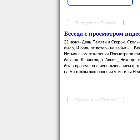
Прогулка по Тесово!
Беседа с просмотром вид
22 июня- День Памяти и Скорби. Скольк
было, И боль от потерь не забыть… Бе
Нетыльском отделении.Посмотрели филь
блокаде Ленинграда. Акция,, Никогда н
была проведена с использованием фото
на Братском захоронении у могилы Неи
Прогулка по Тесово!