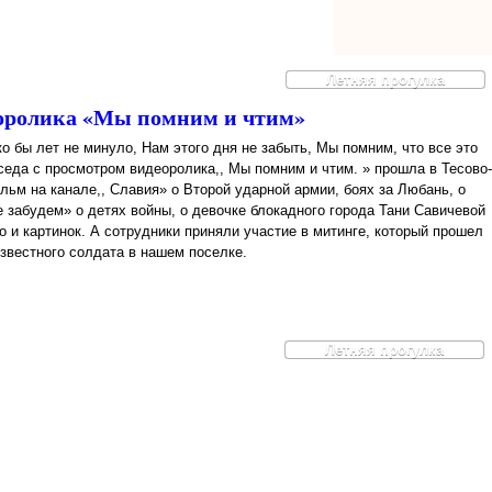
Летняя прогулка
еоролика «Мы помним и чтим»
о бы лет не минуло, Нам этого дня не забыть, Мы помним, что все это
седа с просмотром видеоролика,, Мы помним и чтим. » прошла в Тесово-
м на канале,, Славия» о Второй ударной армии, боях за Любань, о
е забудем» о детях войны, о девочке блокадного города Тани Савичевой
 и картинок. А сотрудники приняли участие в митинге, который прошел
звестного солдата в нашем поселке.
Летняя прогулка