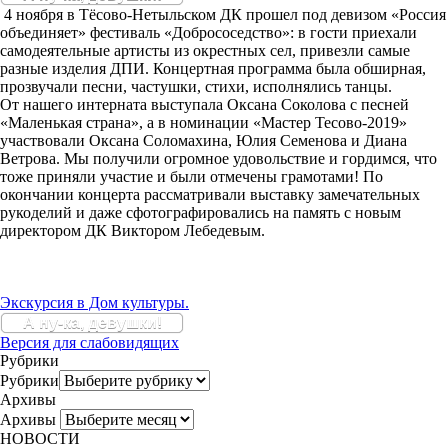
4 ноября в Тёсово-Нетыльском ДК прошел под девизом «Россия
объединяет» фестиваль «Добрососедство»: в гости приехали
самодеятельные артисты из окрестных сел, привезли самые
разные изделия ДПИ. Концертная программа была обширная,
прозвучали песни, частушки, стихи, исполнялись танцы.
От нашего интерната выступала Оксана Соколова с песней
«Маленькая страна», а в номинации «Мастер Тесово-2019»
участвовали Оксана Соломахина, Юлия Семенова и Диана
Ветрова. Мы получили огромное удовольствие и гордимся, что
тоже приняли участие и были отмечены грамотами! По
окончании концерта рассматривали выставку замечательных
рукоделий и даже сфотографировались на память с новым
директором ДК Виктором Лебедевым.
Экскурсия в Дом культуры.
А ну-ка, девушки!
Версия для слабовидящих
Рубрики
Рубрики
Архивы
Архивы
НОВОСТИ