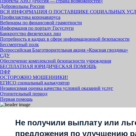
Проекты АНО «Россия — страна возможностей»
Добровольцы России
ВСЯ ИНФОРМАЦИЯ О ПОСТАВЩИКЕ СОЦИАЛЬНЫХ УС
Профилактика коронавируса
Вебинары по финансовой грамотности
Информация по порталу Госуслуги
Банкротство физических лиц
Потребность в кадрах в сфере информационной безопасности
Бессмертный полк
Всероссийская Благотворительная акция «Красная гвоздика»
СДУ
Обеспечение комплексной безопасности учреждения
БЕСПЛАТНАЯ ЮРИДИЧЕСКАЯ ПОМОЩЬ
ПФР
ОСТОРОЖНО МОШЕННИКИ!
ЕГИСО социальный калькулятор
Независимая оценка качества условий оказаний услуг
Отопительный период
Первая помощь
Не получили выплату или льг
предложения по улучшению р