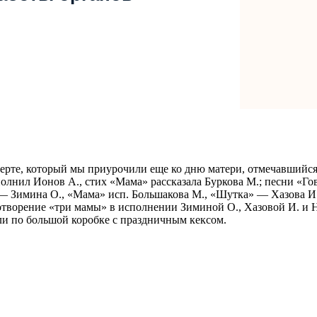
рте, который мы приурочили еще ко дню матери, отмечавшийся в
олнил Ионов А., стих «Мама» рассказала Буркова М.; песни «Гов
— Зимина О., «Мама» исп. Большакова М., «Шутка» — Хазова И.
отворение «три мамы» в исполнении Зиминой О., Хазовой И. и
ли по большой коробке с праздничным кексом.