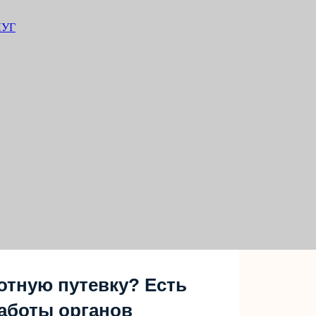
ЛУГ
отную путевку? Есть
аботы органов