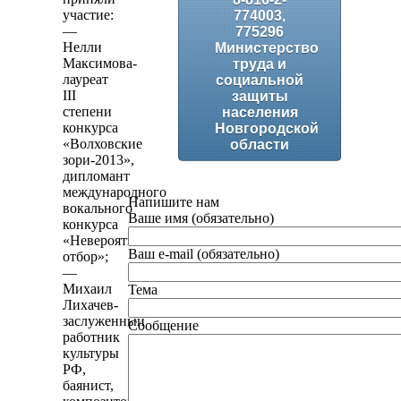
участие:
774003,
—
775296
Нелли
Министерство
Максимова-
труда и
лауреат
социальной
III
защиты
степени
населения
конкурса
Новгородской
«Волховские
области
зори-2013»,
дипломант
международного
Напишите нам
вокального
Ваше имя (обязательно)
конкурса
«Невероятный
Ваш e-mail (обязательно)
отбор»;
—
Михаил
Тема
Лихачев-
заслуженный
Сообщение
работник
культуры
РФ,
баянист,