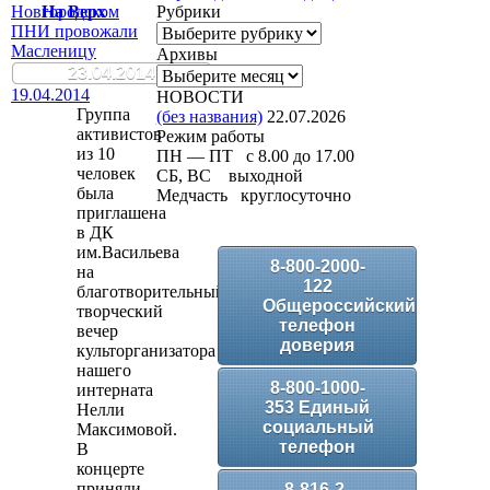
Новгородском
На Верх
Рубрики
Рубрики
ПНИ провожали
Масленицу
Архивы
23.04.2014
Архивы
19.04.2014
НОВОСТИ
Группа
(без названия)
22.07.2026
активистов
Режим работы
из 10
ПН — ПТ с 8.00 до 17.00
человек
СБ, ВС выходной
была
Медчасть круглосуточно
приглашена
в ДК
им.Васильева
8-800-2000-
на
122
благотворительный
Общероссийский
творческий
телефон
вечер
доверия
культорганизатора
нашего
8-800-1000-
интерната
353 Единый
Нелли
социальный
Максимовой.
телефон
В
концерте
приняли
8-816-2-