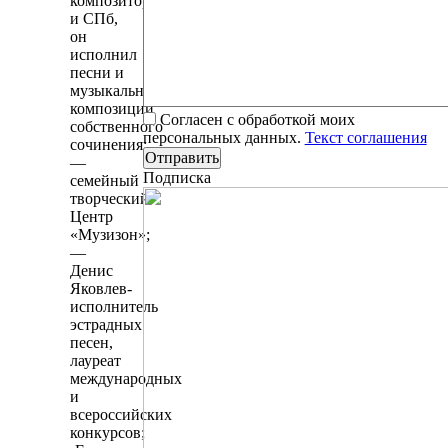
композитор
и СПб,
он
исполнил
песни и
музыкальные
композиции
Согласен с обработкой моих
собственного
персональных данных.
Текст соглашения
сочинения;
—
Подписка
семейный
творческий
Центр
«Музизон»;
—
Денис
Яковлев-
исполнитель
эстрадных
песен,
лауреат
международных
и
всероссийских
конкурсов;