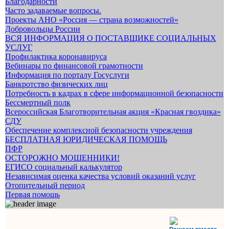
Благодарности
Часто задаваемые вопросы.
Проекты АНО «Россия — страна возможностей»
Добровольцы России
ВСЯ ИНФОРМАЦИЯ О ПОСТАВЩИКЕ СОЦИАЛЬНЫХ
УСЛУГ
Профилактика коронавируса
Вебинары по финансовой грамотности
Информация по порталу Госуслуги
Банкротство физических лиц
Потребность в кадрах в сфере информационной безопасности
Бессмертный полк
Всероссийская Благотворительная акция «Красная гвоздика»
СДУ
Обеспечение комплексной безопасности учреждения
БЕСПЛАТНАЯ ЮРИДИЧЕСКАЯ ПОМОЩЬ
ПФР
ОСТОРОЖНО МОШЕННИКИ!
ЕГИСО социальный калькулятор
Независимая оценка качества условий оказаний услуг
Отопительный период
Первая помощь