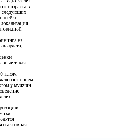
 18 до 39 лет
 от возраста в
е следующих
ы, шейки
й локализации
щитовидной
рининга на
 возраста,
оценки
ервые такая
70 тысяч
включает прием
огом у мужчин
роведение
желез
еризацию
ства.
одятся
я и активная