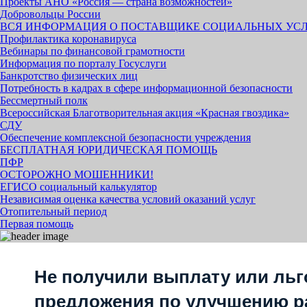
Проекты АНО «Россия — страна возможностей»
Добровольцы России
ВСЯ ИНФОРМАЦИЯ О ПОСТАВЩИКЕ СОЦИАЛЬНЫХ УС
Профилактика коронавируса
Вебинары по финансовой грамотности
Информация по порталу Госуслуги
Банкротство физических лиц
Потребность в кадрах в сфере информационной безопасности
Бессмертный полк
Всероссийская Благотворительная акция «Красная гвоздика»
СДУ
Обеспечение комплексной безопасности учреждения
БЕСПЛАТНАЯ ЮРИДИЧЕСКАЯ ПОМОЩЬ
ПФР
ОСТОРОЖНО МОШЕННИКИ!
ЕГИСО социальный калькулятор
Независимая оценка качества условий оказаний услуг
Отопительный период
Первая помощь
Не получили выплату или льг
предложения по улучшению р