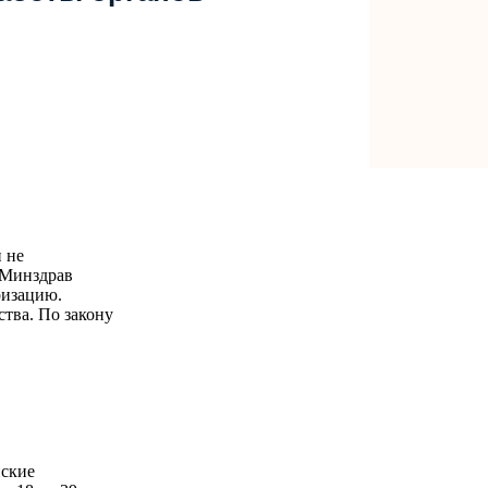
и не
 Минздрав
ризацию.
ства. По закону
нские