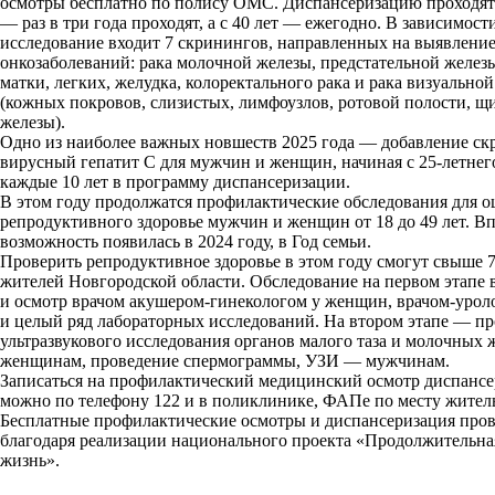
осмотры бесплатно по полису ОМС. Диспансеризацию проходят с
— раз в три года проходят, а с 40 лет — ежегодно. В зависимости
исследование входит 7 скринингов, направленных на выявлени
онкозаболеваний: рака молочной железы, предстательной желез
матки, легких, желудка, колоректального рака и рака визуально
(кожных покровов, слизистых, лимфоузлов, ротовой полости, 
железы).
Одно из наиболее важных новшеств 2025 года — добавление ск
вирусный гепатит С для мужчин и женщин, начиная с 25-летнего
каждые 10 лет в программу диспансеризации.
В этом году продолжатся профилактические обследования для 
репродуктивного здоровье мужчин и женщин от 18 до 49 лет. Вп
возможность появилась в 2024 году, в Год семьи.
Проверить репродуктивное здоровье в этом году смогут свыше 
жителей Новгородской области. Обследование на первом этапе 
и осмотр врачом акушером-гинекологом у женщин, врачом-урол
и целый ряд лабораторных исследований. На втором этапе — п
ультразвукового исследования органов малого таза и молочных 
женщинам, проведение спермограммы, УЗИ — мужчинам.
Записаться на профилактический медицинский осмотр диспанс
можно по телефону 122 и в поликлинике, ФАПе по месту житель
Бесплатные профилактические осмотры и диспансеризация пров
благодаря реализации национального проекта «Продолжительна
жизнь».