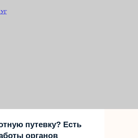
ЛУГ
отную путевку? Есть
аботы органов