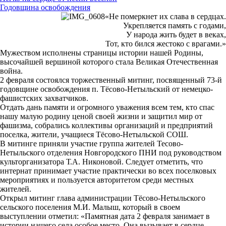
Годовщина освобождения
«Не померкнет их слава в сердцах.
Укрепляется память с годами,
У народа жить будет в веках,
Тот, кто бился жестоко с врагами.»
Мужеством исполнены страницы истории нашей Родины,
высочайшей вершиной которого стала Великая Отечественная
война.
2 февраля состоялся торжественный митинг, посвященный 73-й
годовщине освобождения п. Тёсово-Нетыльский от немецко-
фашистских захватчиков.
Отдать дань памяти и огромного уважения всем тем, кто спас
нашу малую родину ценой своей жизни и защитил мир от
фашизма, собрались коллективы организаций и предприятий
поселка, жители, учащиеся Тёсово-Нетыльской СОШ.
В митинге приняли участие группа жителей Тесово-
Нетыльского отделения Новгородского ПНИ под руководством
культорганизатора Т.А. Никоновой. Следует отметить, что
интернат принимает участие практически во всех поселковых
мероприятиях и пользуется авторитетом среди местных
жителей.
Открыл митинг глава администрации Тёсово-Нетыльского
сельского поселения М.И. Малыш, который в своем
выступлении отметил: «Памятная дата 2 февраля занимает в
истории нашего села особое место. Она вызывает в сердце