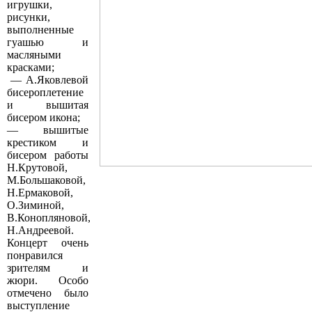
игрушки,
рисунки,
выполненные
гуашью и
масляными
красками;
— А.Яковлевой
бисероплетение
и вышитая
бисером икона;
— вышитые
крестиком и
бисером работы
Н.Крутовой,
М.Большаковой,
Н.Ермаковой,
О.Зиминой,
В.Конопляновой,
Н.Андреевой.
Концерт очень
понравился
зрителям и
жюри. Особо
отмечено было
выступление