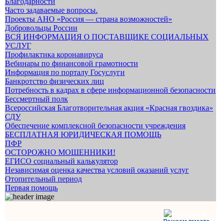
Благодарности
Часто задаваемые вопросы.
Проекты АНО «Россия — страна возможностей»
Добровольцы России
ВСЯ ИНФОРМАЦИЯ О ПОСТАВЩИКЕ СОЦИАЛЬНЫХ
УСЛУГ
Профилактика коронавируса
Вебинары по финансовой грамотности
Информация по порталу Госуслуги
Банкротство физических лиц
Потребность в кадрах в сфере информационной безопасности
Бессмертный полк
Всероссийская Благотворительная акция «Красная гвоздика»
СДУ
Обеспечение комплексной безопасности учреждения
БЕСПЛАТНАЯ ЮРИДИЧЕСКАЯ ПОМОЩЬ
ПФР
ОСТОРОЖНО МОШЕННИКИ!
ЕГИСО социальный калькулятор
Независимая оценка качества условий оказаний услуг
Отопительный период
Первая помощь