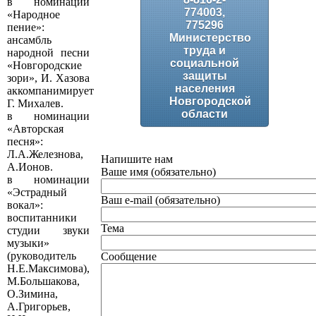
в номинации
774003,
«Народное
775296
пение»:
Министерство
ансамбль
труда и
народной песни
социальной
«Новгородские
защиты
зори», И. Хазова
населения
аккомпанимирует
Новгородской
Г. Михалев.
области
в номинации
«Авторская
песня»:
Л.А.Железнова,
Напишите нам
А.Ионов.
Ваше имя (обязательно)
в номинации
«Эстрадный
Ваш e-mail (обязательно)
вокал»:
воспитанники
Тема
студии звуки
музыки»
(руководитель
Сообщение
Н.Е.Максимова),
М.Большакова,
О.Зимина,
А.Григорьев,