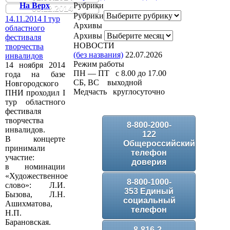
На Верх
Рубрики
05.12.2014
Рубрики
14.11.2014 I тур
Архивы
областного
Архивы
фестиваля
НОВОСТИ
творчества
(без названия)
22.07.2026
инвалидов
Режим работы
14 ноября 2014
ПН — ПТ с 8.00 до 17.00
года на базе
СБ, ВС выходной
Новгородского
Медчасть круглосуточно
ПНИ проходил I
тур областного
фестиваля
творчества
8-800-2000-
инвалидов.
122
В концерте
Общероссийский
принимали
телефон
участие:
доверия
в номинации
«Художественное
8-800-1000-
слово»: Л.И.
353 Единый
Бызова, Л.Н.
социальный
Ашихматова,
телефон
Н.П.
Барановская.
8-816-2-