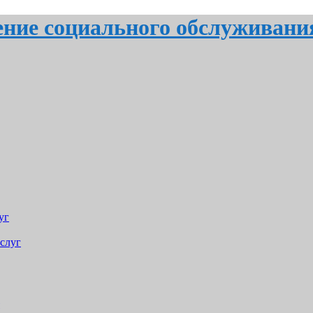
ение социального обслуживани
уг
слуг