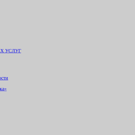
Х УСЛУГ
ости
ка»