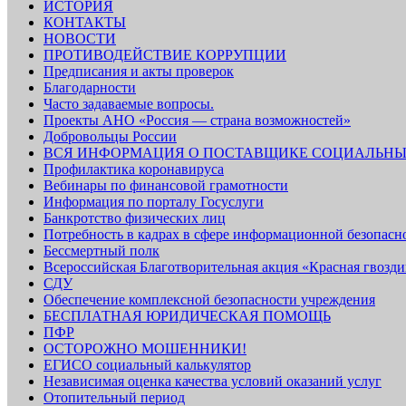
ИСТОРИЯ
КОНТАКТЫ
НОВОСТИ
ПРОТИВОДЕЙСТВИЕ КОРРУПЦИИ
Предписания и акты проверок
Благодарности
Часто задаваемые вопросы.
Проекты АНО «Россия — страна возможностей»
Добровольцы России
ВСЯ ИНФОРМАЦИЯ О ПОСТАВЩИКЕ СОЦИАЛЬНЫ
Профилактика коронавируса
Вебинары по финансовой грамотности
Информация по порталу Госуслуги
Банкротство физических лиц
Потребность в кадрах в сфере информационной безопасн
Бессмертный полк
Всероссийская Благотворительная акция «Красная гвозди
СДУ
Обеспечение комплексной безопасности учреждения
БЕСПЛАТНАЯ ЮРИДИЧЕСКАЯ ПОМОЩЬ
ПФР
ОСТОРОЖНО МОШЕННИКИ!
ЕГИСО социальный калькулятор
Независимая оценка качества условий оказаний услуг
Отопительный период