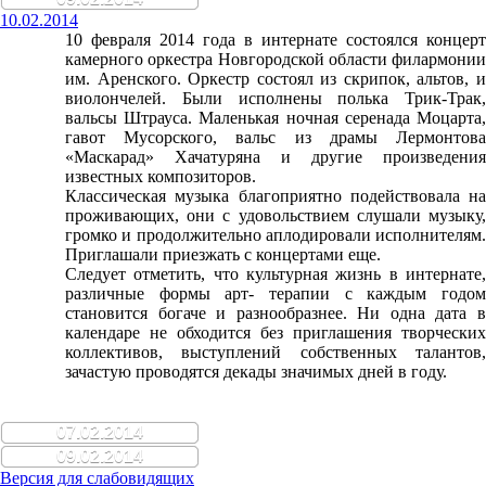
10.02.2014
10 февраля 2014 года в интернате состоялся концерт
камерного оркестра Новгородской области филармонии
им. Аренского. Оркестр состоял из скрипок, альтов, и
виолончелей. Были исполнены полька Трик-Трак,
вальсы Штрауса. Маленькая ночная серенада Моцарта,
гавот Мусорского, вальс из драмы Лермонтова
«Маскарад» Хачатуряна и другие произведения
известных композиторов.
Классическая музыка благоприятно подействовала на
проживающих, они с удовольствием слушали музыку,
громко и продолжительно аплодировали исполнителям.
Приглашали приезжать с концертами еще.
Cледует отметить, что культурная жизнь в интернате,
различные формы арт- терапии с каждым годом
становится богаче и разнообразнее. Ни одна дата в
календаре не обходится без приглашения творческих
коллективов, выступлений собственных талантов,
зачастую проводятся декады значимых дней в году.
07.02.2014
09.02.2014
Версия для слабовидящих