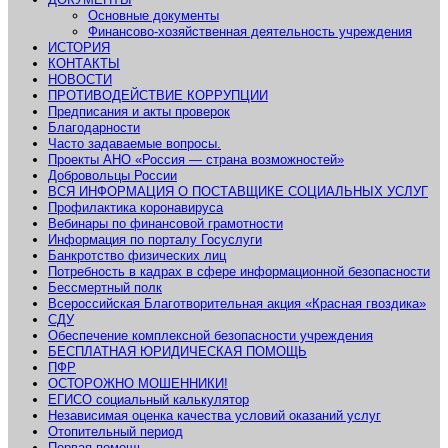
Основные документы
Финансово-хозяйственная деятельность учреждения
ИСТОРИЯ
КОНТАКТЫ
НОВОСТИ
ПРОТИВОДЕЙСТВИЕ КОРРУПЦИИ
Предписания и акты проверок
Благодарности
Часто задаваемые вопросы.
Проекты АНО «Россия — страна возможностей»
Добровольцы России
ВСЯ ИНФОРМАЦИЯ О ПОСТАВЩИКЕ СОЦИАЛЬНЫХ УСЛУГ
Профилактика коронавируса
Вебинары по финансовой грамотности
Информация по порталу Госуслуги
Банкротство физических лиц
Потребность в кадрах в сфере информационной безопасности
Бессмертный полк
Всероссийская Благотворительная акция «Красная гвоздика»
СДУ
Обеспечение комплексной безопасности учреждения
БЕСПЛАТНАЯ ЮРИДИЧЕСКАЯ ПОМОЩЬ
ПФР
ОСТОРОЖНО МОШЕННИКИ!
ЕГИСО социальный калькулятор
Независимая оценка качества условий оказаний услуг
Отопительный период
Первая помощь