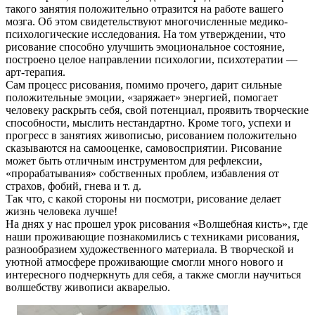
такого занятия положительно отразится на работе вашего
мозга. Об этом свидетельствуют многочисленные медико-
психологические исследования. На том утверждении, что
рисование способно улучшить эмоциональное состояние,
построено целое направлении психологии, психотератии —
арт-терапия.
Сам процесс рисования, помимо прочего, дарит сильные
положительные эмоции, «заряжает» энергией, помогает
человеку раскрыть себя, свой потенциал, проявить творческие
способности, мыслить нестандартно. Кроме того, успехи и
прогресс в занятиях живописью, рисованием положительно
сказываются на самооценке, самовосприятии. Рисование
может быть отличным инструментом для рефлексии,
«прорабатывания» собственных проблем, избавления от
страхов, фобий, гнева и т. д.
Так что, с какой стороны ни посмотри, рисование делает
жизнь человека лучше!
На днях у нас прошел урок рисования «Волшебная кисть», где
наши проживающие познакомились с техниками рисования,
разнообразием художественного материала. В творческой и
уютной атмосфере проживающие смогли много нового и
интересного подчеркнуть для себя, а также смогли научиться
волшебству живописи акварелью.