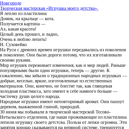
Новгороде
Творческая мастерская «Игрушка моего детства».
Я леплю из пластилина
Домик, на крыльце — кота.
Получается картина —
Ах, какая красота!
Целый день прошел, и ладно,
Очень я люблю лепить!
Н. Суховейко
На Руси с древних времен игрушки передавались из поколения
в поколение. Они были дороги потому, что их изготавливали
своими руками.
Мир игрушек переживает изменения, как и мир людей. Раньше
популярными были одни игрушки, теперь — другие. К
сожалению, мы забыли о традиционных народных игрушках —
добрые, веселые, яркие, изготовленные из естественных
материалов. Они, конечно, не блестят так, как глянцевая
холодная пластмасса, зато имеют в себе намного больше —
частичку души целого народа.
Народные игрушки имеют неповторимый аромат. Они пахнут
деревом, выжженной глиной, природой.
30 июня мы побывали в творческой мастерской Тесово-
Нетыльского отделения, где наши проживающие из пластилина
лепили игрушку своего детстсва. Польза от лепки огромна. Эти
занятия хорошо сказываются на нервной системе, тренируется