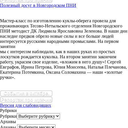
Полезный досуг в Новгородском ПНИ
Мастер-класс по изготовлению куклы-оберега провела для
проживающих Тесово-Нетыльского отделения Новгородского
ПНИ методист ДК Людмила Ярославовна Зеленова. В наши дни
наследие предков обрело новые силы и все больше людей
интересуется русскими народными промыслами. На первом
занятии
мы с интересом наблюдали, как в наших руках из простых
лоскутков рождается куколка. На втором занятии закончим
работу, украсим свое изделие, «вложим в него душу»! Сергей
Евграфов, Ирина Петрова, Юлия Моисеева, Наталья Плечанова,
Екатерина Потемкина, Оксана Соломахина — наши «золотые
ручки».
События в октябре.
Репортаж про мужчин
Версия для слабовидящих
Рубрики
Рубрики
Архивы
Архивы