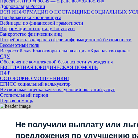
Проекты АНО «Россия — страна возможностей»
Добровольцы России
ВСЯ ИНФОРМАЦИЯ О ПОСТАВЩИКЕ СОЦИАЛЬНЫХ УС
Профилактика коронавируса
Вебинары по финансовой грамотности
Информация по порталу Госуслуги
Банкротство физических лиц
Потребность в кадрах в сфере информационной безопасности
Бессмертный полк
Всероссийская Благотворительная акция «Красная гвоздика»
СДУ
Обеспечение комплексной безопасности учреждения
БЕСПЛАТНАЯ ЮРИДИЧЕСКАЯ ПОМОЩЬ
ПФР
ОСТОРОЖНО МОШЕННИКИ!
ЕГИСО социальный калькулятор
Независимая оценка качества условий оказаний услуг
Отопительный период
Первая помощь
Не получили выплату или льг
предложения по улучшению р