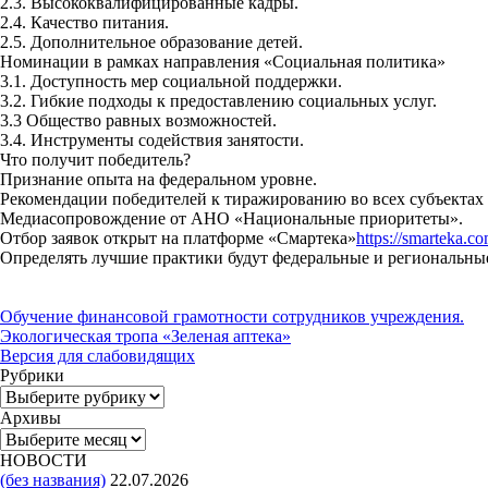
2.3. Высококвалифицированные кадры.
2.4. Качество питания.
2.5. Дополнительное образование детей.
Номинации в рамках направления «Социальная политика»
3.1. Доступность мер социальной поддержки.
3.2. Гибкие подходы к предоставлению социальных услуг.
3.3 Общество равных возможностей.
3.4. Инструменты содействия занятости.
Что получит победитель?
Признание опыта на федеральном уровне.
Рекомендации победителей к тиражированию во всех субъектах
Медиасопровождение от АНО «Национальные приоритеты».
Отбор заявок открыт на платформе «Смартека»
https://smarteka.co
Определять лучшие практики будут федеральные и региональные 
Обучение финансовой грамотности сотрудников учреждения.
Экологическая тропа «Зеленая аптека»
Версия для слабовидящих
Рубрики
Рубрики
Архивы
Архивы
НОВОСТИ
(без названия)
22.07.2026