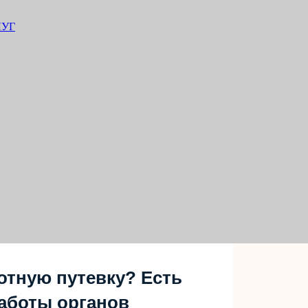
ЛУГ
отную путевку? Есть
аботы органов