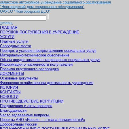
областное автономное учреждение социального обслуживания
"Новгородский дом социального обслуживания"
ОАУСО "Новгородский ДСО"
+
menu
-
ГЛАВНАЯ
ПОРЯДОК ПОСТУПЛЕНИЯ В УЧРЕЖДЕНИЕ
УСЛУГИ
Платные услуги
Свободные места
Порядок и условия предоставления социальных услуг
Материально-техническое обеспечение
Объем предоставления стационарных социальных услуг
Информация о численности получателей
Правила внутреннего распорядка
ДОКУМЕНТЫ
Основные документы
Финансово-хозяйственная деятельность учреждения
ИСТОРИЯ
КОНТАКТЫ
НОВОСТИ
ПРОТИВОДЕЙСТВИЕ КОРРУПЦИИ
Предписания и акты проверок
Благодарности
Часто задаваемые вопросы.
Проекты АНО «Россия — страна возможностей»
Добровольцы России
ВСЯ ИНФОРМАЦИЯ О ПОСТАВЩИКЕ СОЦИАЛЬНЫХ УСЛУГ