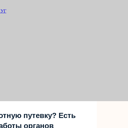
ЛУГ
отную путевку? Есть
аботы органов