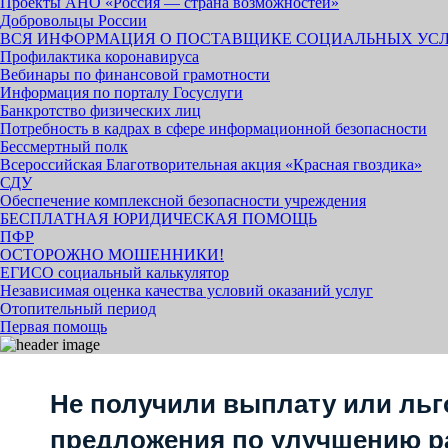
Проекты АНО «Россия — страна возможностей»
Добровольцы России
ВСЯ ИНФОРМАЦИЯ О ПОСТАВЩИКЕ СОЦИАЛЬНЫХ УС
Профилактика коронавируса
Вебинары по финансовой грамотности
Информация по порталу Госуслуги
Банкротство физических лиц
Потребность в кадрах в сфере информационной безопасности
Бессмертный полк
Всероссийская Благотворительная акция «Красная гвоздика»
СДУ
Обеспечение комплексной безопасности учреждения
БЕСПЛАТНАЯ ЮРИДИЧЕСКАЯ ПОМОЩЬ
ПФР
ОСТОРОЖНО МОШЕННИКИ!
ЕГИСО социальный калькулятор
Независимая оценка качества условий оказаний услуг
Отопительный период
Первая помощь
Не получили выплату или льг
предложения по улучшению р