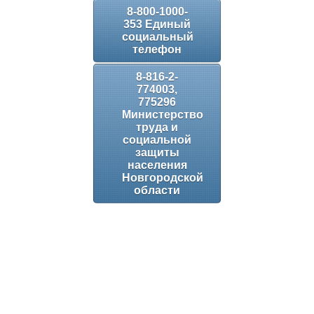
8-800-1000-
353 Единый
социальный
телефон
8-816-2-
774003,
775296
Министерство
труда и
социальной
защиты
населения
Новгородской
области