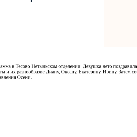
грамма в Тесово-Нетыльском отделении. Девушка-лето поздрави
ы и их разнообразие Диану, Оксану, Екатерину, Ирину. Затем соб
равления Осени.