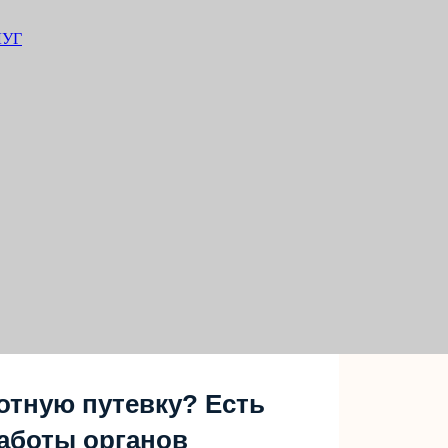
ЛУГ
отную путевку? Есть
аботы органов