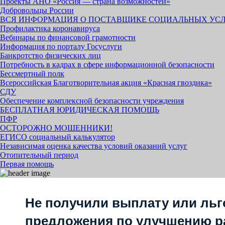
Проекты АНО «Россия — страна возможностей»
Добровольцы России
ВСЯ ИНФОРМАЦИЯ О ПОСТАВЩИКЕ СОЦИАЛЬНЫХ УС
Профилактика коронавируса
Вебинары по финансовой грамотности
Информация по порталу Госуслуги
Банкротство физических лиц
Потребность в кадрах в сфере информационной безопасности
Бессмертный полк
Всероссийская Благотворительная акция «Красная гвоздика»
СДУ
Обеспечение комплексной безопасности учреждения
БЕСПЛАТНАЯ ЮРИДИЧЕСКАЯ ПОМОЩЬ
ПФР
ОСТОРОЖНО МОШЕННИКИ!
ЕГИСО социальный калькулятор
Независимая оценка качества условий оказаний услуг
Отопительный период
Первая помощь
Не получили выплату или льг
предложения по улучшению р