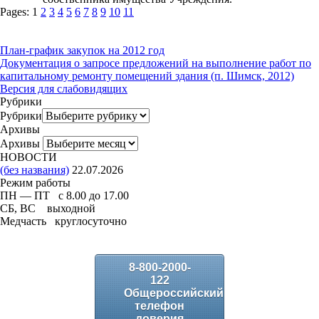
Pages:
1
2
3
4
5
6
7
8
9
10
11
План-график закупок на 2012 год
Документация о запросе предложений на выполнение работ по
капитальному ремонту помещений здания (п. Шимск, 2012)
Версия для слабовидящих
Рубрики
Рубрики
Архивы
Архивы
НОВОСТИ
(без названия)
22.07.2026
Режим работы
ПН — ПТ с 8.00 до 17.00
СБ, ВС выходной
Медчасть круглосуточно
8-800-2000-
122
Общероссийский
телефон
доверия